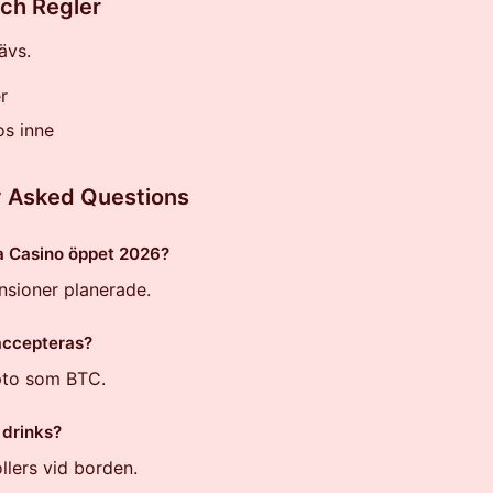
ch Regler
ävs.
r
os inne
y Asked Questions
a Casino öppet 2026?
nsioner planerade.
 accepteras?
pto som BTC.
 drinks?
ollers vid borden.