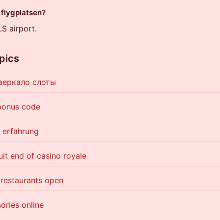
 flygplatsen?
LS airport.
pics
 зеркало слоты
bonus code
o erfahrung
it end of casino royale
 restaurants open
ories online