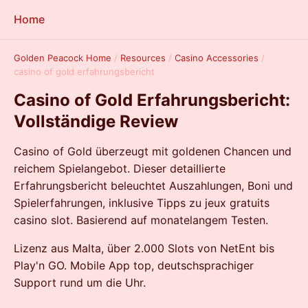
Home
Golden Peacock Home
/
Resources
/
Casino Accessories
/
casino of gold erfahrungsbericht
Casino of Gold Erfahrungsbericht:
Vollständige Review
Casino of Gold überzeugt mit goldenen Chancen und
reichem Spielangebot. Dieser detaillierte
Erfahrungsbericht beleuchtet Auszahlungen, Boni und
Spielerfahrungen, inklusive Tipps zu jeux gratuits
casino slot. Basierend auf monatelangem Testen.
Lizenz aus Malta, über 2.000 Slots von NetEnt bis
Play'n GO. Mobile App top, deutschsprachiger
Support rund um die Uhr.