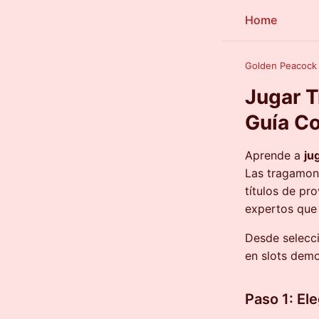
Home
Golden Peacoc
Jugar T
Guía C
Aprende a
ju
Las tragamone
títulos de pr
expertos que
Desde selecci
en slots demo
Paso 1: El