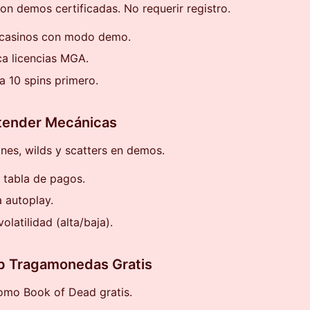
con demos certificadas. No requerir registro.
a casinos con modo demo.
ica licencias MGA.
a 10 spins primero.
ntender Mecánicas
nes, wilds y scatters en demos.
a tabla de pagos.
a autoplay.
olatilidad (alta/baja).
op Tragamonedas Gratis
omo Book of Dead gratis.