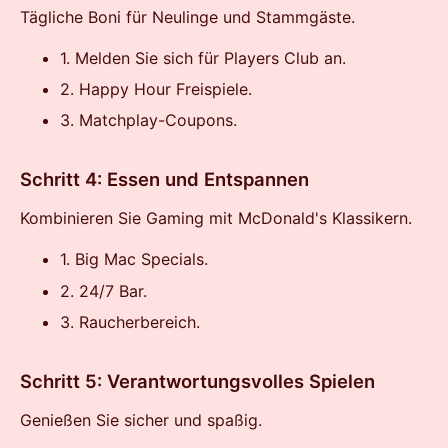
Tägliche Boni für Neulinge und Stammgäste.
1. Melden Sie sich für Players Club an.
2. Happy Hour Freispiele.
3. Matchplay-Coupons.
Schritt 4: Essen und Entspannen
Kombinieren Sie Gaming mit McDonald's Klassikern.
1. Big Mac Specials.
2. 24/7 Bar.
3. Raucherbereich.
Schritt 5: Verantwortungsvolles Spielen
Genießen Sie sicher und spaßig.