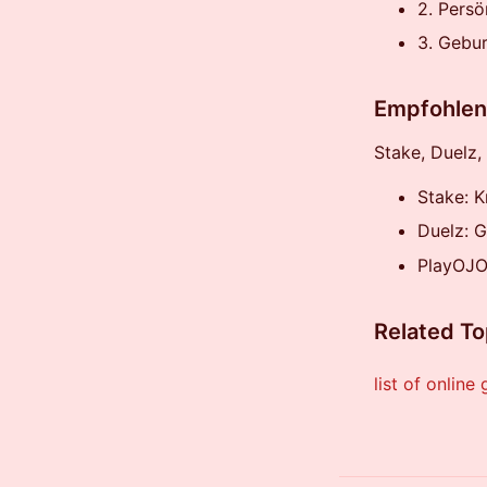
2. Persö
3. Gebu
Empfohlen
Stake, Duelz,
Stake: K
Duelz: G
PlayOJO
Related To
list of onlin