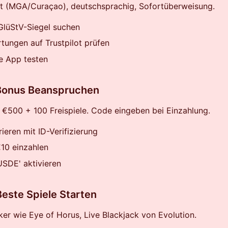
ft (MGA/Curaçao), deutschsprachig, Sofortüberweisung.
GlüStV-Siegel suchen
tungen auf Trustpilot prüfen
e App testen
 Bonus Beanspruchen
€500 + 100 Freispiele. Code eingeben bei Einzahlung.
rieren mit ID-Verifizierung
€10 einzahlen
SDE' aktivieren
 Beste Spiele Starten
ker wie Eye of Horus, Live Blackjack von Evolution.