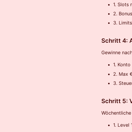
1. Slots
2. Bonu
3. Limit
Schritt 4:
Gewinne nach
1. Konto 
2. Max 
3. Steue
Schritt 5:
Wöchentliche 
1. Level