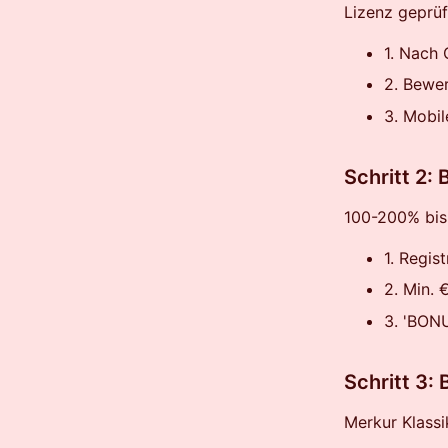
Lizenz geprü
1. Nach 
2. Bewer
3. Mobil
Schritt 2:
100-200% bis 
1. Regist
2. Min. 
3. 'BONU
Schritt 3:
Merkur Klassi