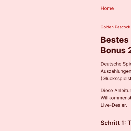
Home
Golden Peacoc
Bestes 
Bonus 
Deutsche Spie
Auszahlungen 
(Glücksspiels
Diese Anleitu
Willkommensbo
Live-Dealer.
Schritt 1: