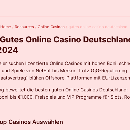
k Home
/
Resources
/
Online Casinos
/
gutes online casino deutschland
Gutes Online Casino Deutschlan
2024
ler suchen lizenzierte Online Casinos mit hohen Boni, schn
und Spiele von NetEnt bis Merkur. Trotz GjG-Regulierung
taatsvertrag) blühen Offshore-Plattformen mit EU-Lizenzen
ng bewertet die besten guten Online Casinos Deutschland:
ni bis €1.000, Freispiele und VIP-Programme für Slots, Ro
 Top Casinos Auswählen