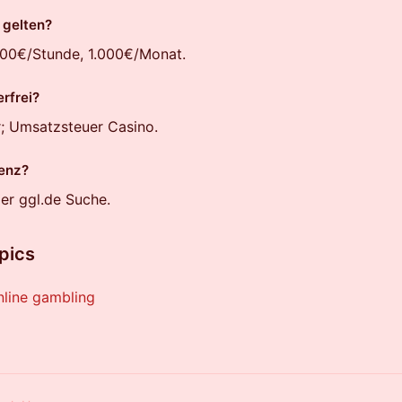
 gelten?
100€/Stunde, 1.000€/Monat.
rfrei?
er; Umsatzsteuer Casino.
zenz?
er ggl.de Suche.
pics
nline gambling