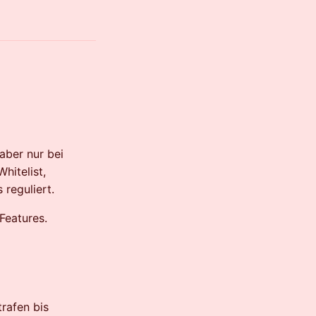
aber nur bei
hitelist,
 reguliert.
Features.
rafen bis