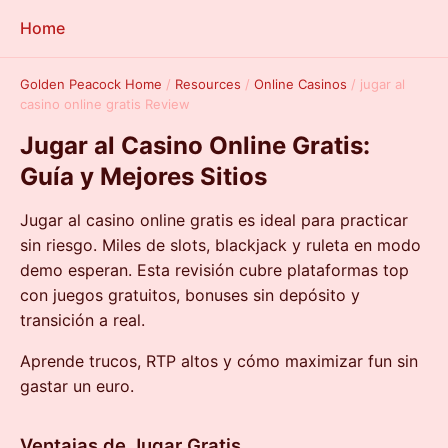
Home
Golden Peacock Home
/
Resources
/
Online Casinos
/
jugar al
casino online gratis Review
Jugar al Casino Online Gratis:
Guía y Mejores Sitios
Jugar al casino online gratis es ideal para practicar
sin riesgo. Miles de slots, blackjack y ruleta en modo
demo esperan. Esta revisión cubre plataformas top
con juegos gratuitos, bonuses sin depósito y
transición a real.
Aprende trucos, RTP altos y cómo maximizar fun sin
gastar un euro.
Ventajas de Jugar Gratis